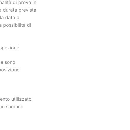
nalità di prova in
a durata prevista
la data di
 possibilità di
spezioni:
ne sono
posizione.
ento utilizzato
 non saranno