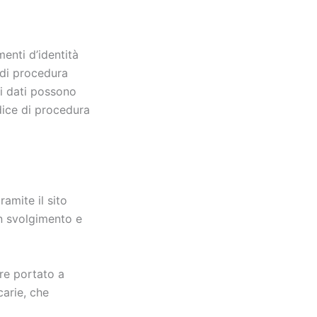
menti d’identità
 di procedura
ti dati possono
odice di procedura
ramite il sito
on svolgimento e
ere portato a
carie, che