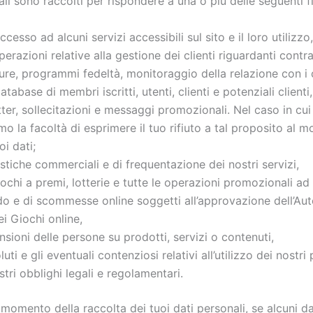
ali sono raccolti per rispondere a una o più delle seguenti fi
ccesso ad alcuni servizi accessibili sul sito e il loro utilizzo,
perazioni relative alla gestione dei clienti riguardanti contrat
ure, programmi fedeltà, monitoraggio della relazione con i c
atabase di membri iscritti, utenti, clienti e potenziali clienti,
ter, sollecitazioni e messaggi promozionali. Nel caso in cui
amo la facoltà di esprimere il tuo rifiuto a tal proposito al 
oi dati;
stiche commerciali e di frequentazione dei nostri servizi,
ochi a premi, lotterie e tutte le operazioni promozionali ad
do e di scommesse online soggetti all’approvazione dell’Auto
i Giochi online,
nsioni delle persone su prodotti, servizi o contenuti,
luti e gli eventuali contenziosi relativi all’utilizzo dei nostri 
stri obblighi legali e regolamentari.
 momento della raccolta dei tuoi dati personali, se alcuni 