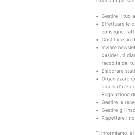
I tuoi dati person
Gestire il tuo a
Effettuare le o
consegne, fatt
Costituire un d
Inviare newslet
desideri, ti di
raccolta dei tu
Elaborare stati
Organizzare gi
giochi d’azzar
Regolazione de
Gestire le rece
Gestire gli inso
Rispettare i no
Ti informiamo, al