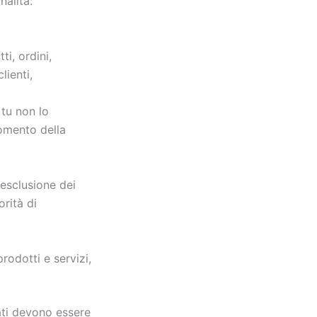
nalità:
ti, ordini,
lienti,
 tu non lo
momento della
 esclusione dei
rità di
prodotti e servizi,
dati devono essere